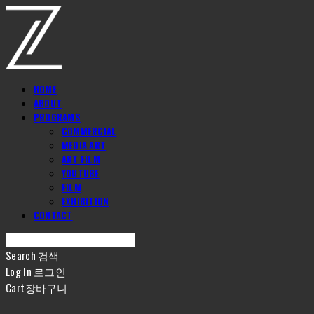
HOME
ABOUT
PROGRAMS
COMMERCIAL
MEDIA ART
ART FILM
YOUTUBE
FILM
EXHIBITION
CONTACT
Search
검색
Log In
로그인
Cart
장바구니