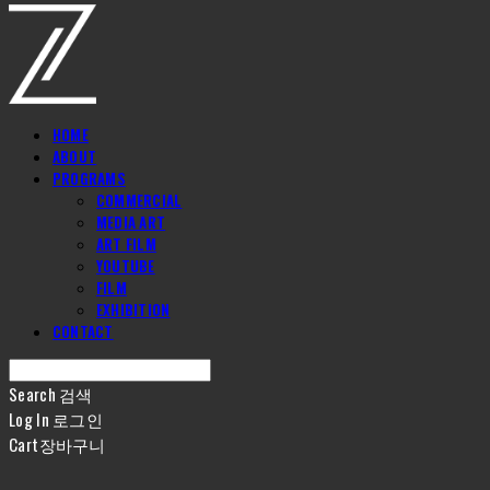
HOME
ABOUT
PROGRAMS
COMMERCIAL
MEDIA ART
ART FILM
YOUTUBE
FILM
EXHIBITION
CONTACT
Search
검색
Log In
로그인
Cart
장바구니