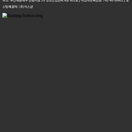
주소: 부산해운대구 센텀서로 39 영상산업센터 6층 601호 | 사업자등록번호:
742-40-00401
| 호
스팅제공자: (주)식스샵