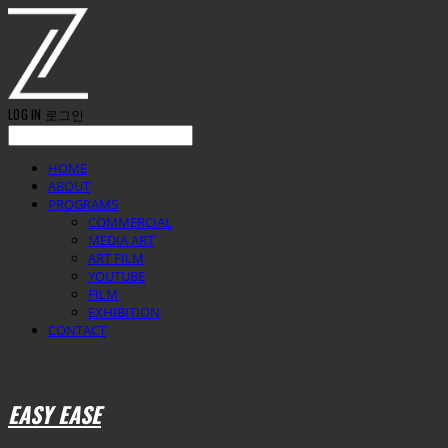
LOG IN
로그인
HOME
ABOUT
PROGRAMS
COMMERCIAL
MEDIA ART
ART FILM
YOUTUBE
FILM
EXHIBITION
CONTACT
EASY EASE